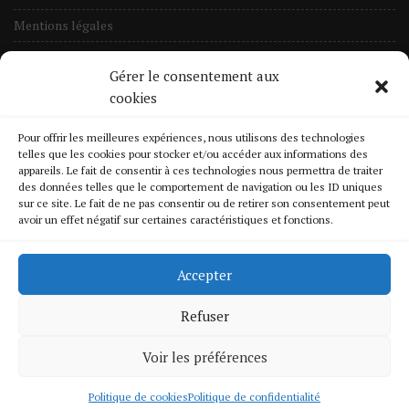
Mentions légales
Nos Tarifs
Gérer le consentement aux
Informations Cookies
cookies
Crédits & Licences des œuvres
Pour offrir les meilleures expériences, nous utilisons des technologies
Politique de confidentialité
telles que les cookies pour stocker et/ou accéder aux informations des
appareils. Le fait de consentir à ces technologies nous permettra de traiter
des données telles que le comportement de navigation ou les ID uniques
Quelques Chantiers
sur ce site. Le fait de ne pas consentir ou de retirer son consentement peut
avoir un effet négatif sur certaines caractéristiques et fonctions.
En liste
Changement de volet-roulant
Accepter
Fermeture provisoire
Refuser
Renforcement d’une serrure
Voir les préférences
Ouverture porte blindée
Dépannage Serrurerie
Politique de cookies
Politique de confidentialité