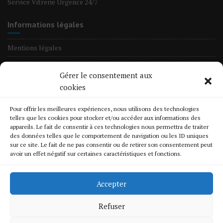
Service Vitrerie Urgence 24/7
Informations légales
Mentions légales
Nos Tarifs
Gérer le consentement aux
Informations Cookies
cookies
Crédits & Licences des œuvres
Pour offrir les meilleures expériences, nous utilisons des technologies
Politique de confidentialité
telles que les cookies pour stocker et/ou accéder aux informations des
appareils. Le fait de consentir à ces technologies nous permettra de traiter
des données telles que le comportement de navigation ou les ID uniques
Quelques Chantiers
sur ce site. Le fait de ne pas consentir ou de retirer son consentement peut
avoir un effet négatif sur certaines caractéristiques et fonctions.
En liste
Changement de volet-roulant
Accepter
Fermeture provisoire
Refuser
Renforcement d’une serrure