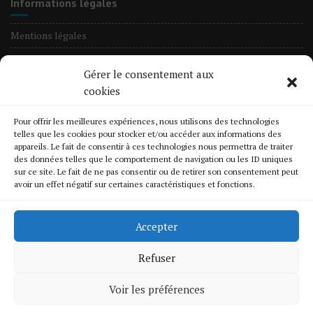
Informations légales
Mentions légales
Nos Tarifs
Gérer le consentement aux
Informations Cookies
cookies
Crédits & Licences des œuvres
Pour offrir les meilleures expériences, nous utilisons des technologies
Politique de confidentialité
telles que les cookies pour stocker et/ou accéder aux informations des
appareils. Le fait de consentir à ces technologies nous permettra de traiter
des données telles que le comportement de navigation ou les ID uniques
Quelques Chantiers
sur ce site. Le fait de ne pas consentir ou de retirer son consentement peut
avoir un effet négatif sur certaines caractéristiques et fonctions.
En liste
Changement de volet-roulant
Accepter
Fermeture provisoire
Refuser
Renforcement d’une serrure
Voir les préférences
Ouverture porte blindée