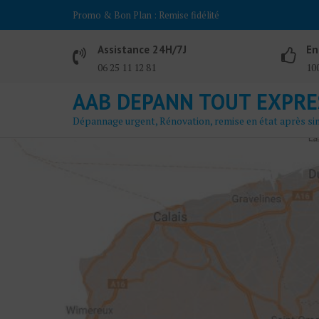
Skip
Promo & Bon Plan :
Remise fidélité
to
content
Assistance 24H/7J
En
06 25 11 12 81
100
AAB DEPANN TOUT EXPRE
Dépannage urgent, Rénovation, remise en état après si