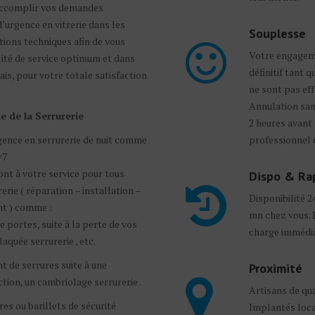
 accomplir vos demandes
’urgence en vitrerie dans les
Souplesse
tions techniques afin de vous
Votre engagem
lité de service optimum et dans
définitif tant q
ais, pour votre totale satisfaction
ne sont pas eff
Annulation sans
e de la Serrurerie
2 heures avant 
ence en serrurerie de nuit comme
professionnel 
/7
ont à votre service pour tous
Dispo & Ra
erie ( réparation – installation –
Disponibilité 2
t ) comme :
mn chez vous. 
 portes, suite à la perte de vos
charge immédia
laquée serrurerie , etc.
 de serrures suite à une
Proximité
ction, un cambriolage serrurerie .
Artisans de qua
es ou barillets de sécurité
Implantés loc