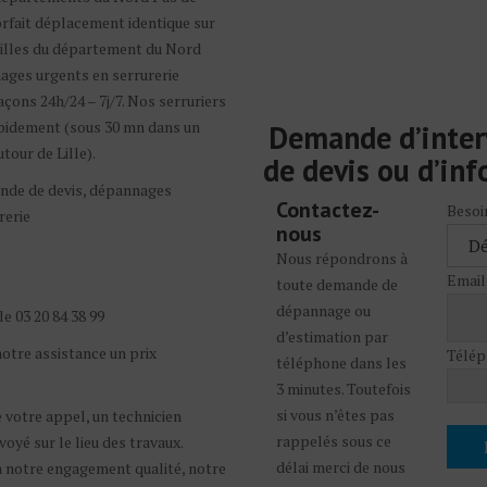
forfait déplacement identique sur
villes du département du Nord
ages urgents en serrurerie
çons 24h/24 – 7j/7. Nos serruriers
apidement (sous 30 mn dans un
Demande d’inter
tour de Lille).
de devis ou d’in
nde de devis, dépannages
Contactez-
Besoi
rerie
nous
Nous répondrons à
Email
toute demande de
dépannage ou
le 03 20 84 38 99
d’estimation par
notre assistance un prix
Télép
téléphone dans les
3 minutes. Toutefois
si vous n’êtes pas
 votre appel, un technicien
rappelés sous ce
voyé sur le lieu des travaux.
délai merci de nous
notre engagement qualité, notre