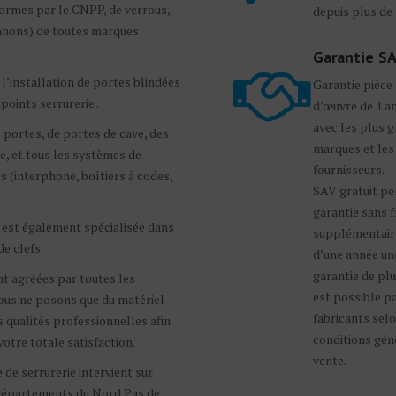
ormes par le CNPP, de verrous,
depuis plus de 
nnons) de toutes marques
Garantie S
l’installation de portes blindées
Garantie pièce
points serrurerie .
d’œuvre de 1 an
avec les plus 
 portes, de portes de cave, des
marques et les
e, et tous les systèmes de
fournisseurs.
s (interphone, boîtiers à codes,
SAV gratuit pe
garantie sans f
 est également spécialisée dans
supplémentair
e clefs.
d’une année un
garantie de pl
t agréées par toutes les
est possible pa
ous ne posons que du matériel
fabricants selo
 qualités professionnelles afin
conditions gén
otre totale satisfaction.
vente.
 de serrurerie intervient sur
départements du Nord Pas de