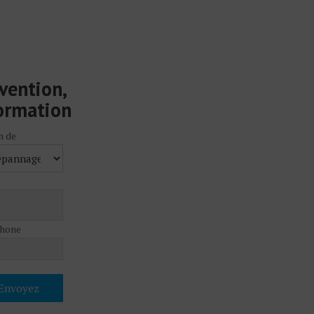
vention,
formation
n de
hone