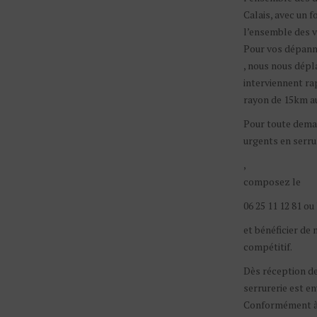
Calais, avec un 
l’ensemble des 
Pour vos dépann
, nous nous dépla
interviennent r
rayon de 15km au
Pour toute dema
urgents en serru
,
composez le
06 25 11 12 81 ou 
et bénéficier de 
compétitif.
Dès réception de
serrurerie est en
Conformément à 