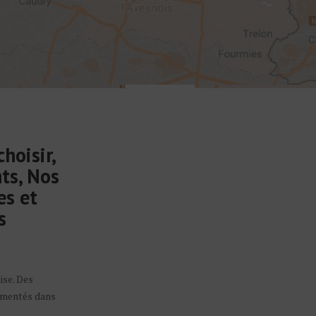
hoisir,
ts, Nos
es et
s
ise. Des
imentés dans