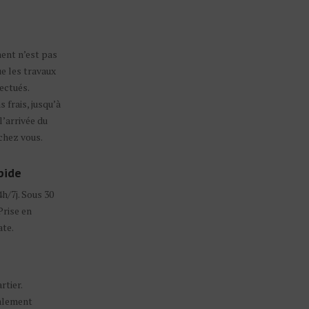
ent n’est pas
ue les travaux
ectués.
 frais, jusqu’à
l’arrivée du
chez vous.
pide
4h/7j. Sous 30
Prise en
te.
rtier.
alement