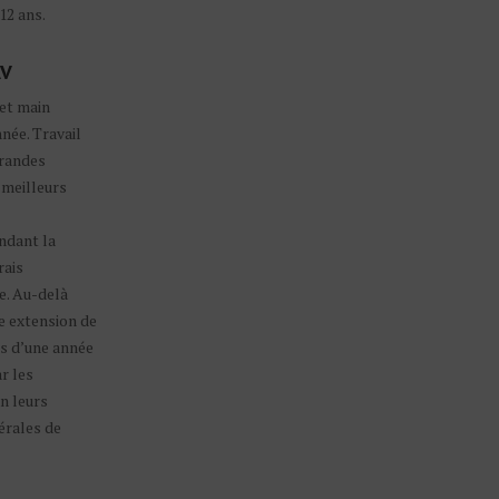
12 ans.
AV
 et main
née. Travail
grandes
 meilleurs
ndant la
rais
e. Au-delà
e extension de
us d’une année
r les
n leurs
érales de