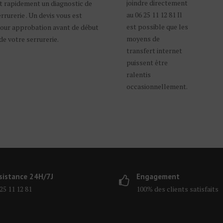
joindre directement
it rapidement un diagnostic de
au 06 25 11 12 81 Il
errurerie . Un devis vous est
est possible que les
pour approbation avant de début
moyens de
de votre serrurerie.
transfert internet
puissent être
ralentis
occasionnellement.
sistance 24H/7J
Engagement
25 11 12 81
100% des clients satisfaits