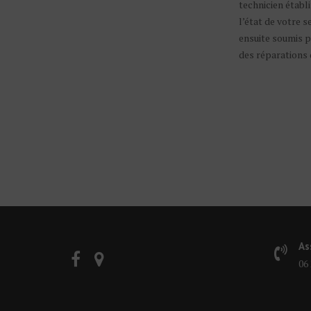
technicien établ
l’état de votre s
ensuite soumis 
des réparations 
As
06 