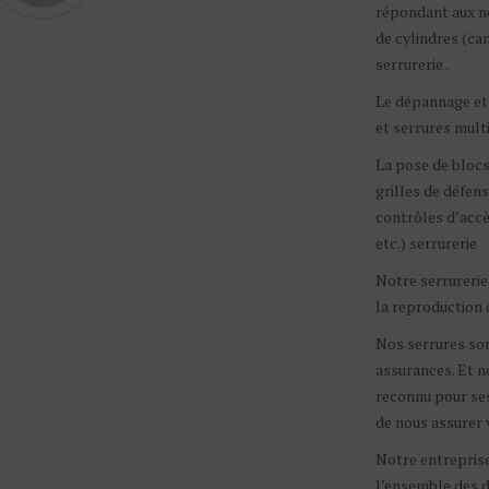
répondant aux n
de cylindres (ca
serrurerie .
Le dépannage et 
et serrures multi
La pose de blocs
grilles de défens
contrôles d’accè
etc.) serrurerie
Notre serrurerie
la reproduction d
Nos serrures son
assurances. Et n
reconnu pour ses
de nous assurer v
Notre entreprise
l’ensemble des 