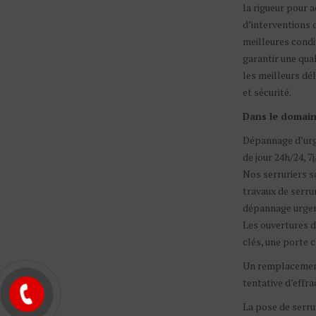
la rigueur pour
d’interventions d
meilleures condi
garantir une qua
les meilleurs dél
et sécurité.
Dans le domain
Dépannage d’urg
de jour 24h/24, 7j
Nos serruriers s
travaux de serrur
dépannage urgen
Les ouvertures de
clés, une porte c
Un remplacement
tentative d’effra
La pose de serrur